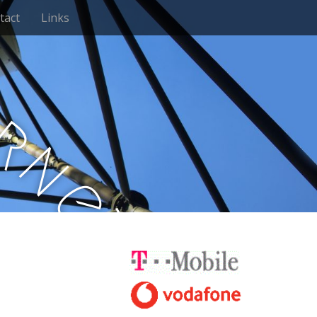
tact
Links
e
r
n
e
t