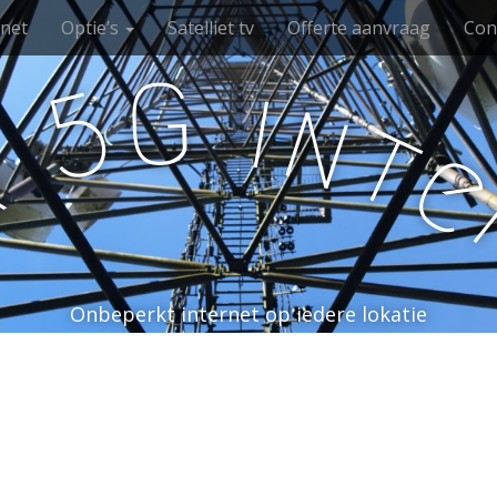
rnet
Optie’s
Satelliet tv
Offerte aanvraag
Con
G
i
5
n
t
&
Onbeperkt internet op iedere lokatie