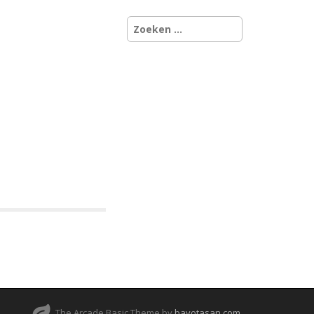
Zoeken
naar:
The Arcade Basic Theme by
bavotasan.com
.