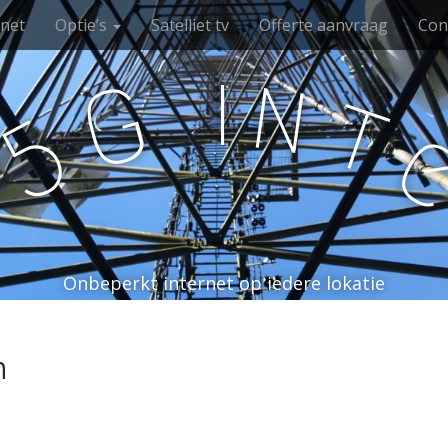
rnet
Optie’s
Satelliet tv
Offerte aanvraag
Con
i
n
G
t
5
Onbeperkt internet op iedere lokatie
n