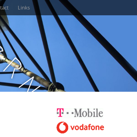
tact
Links
e
r
n
e
t